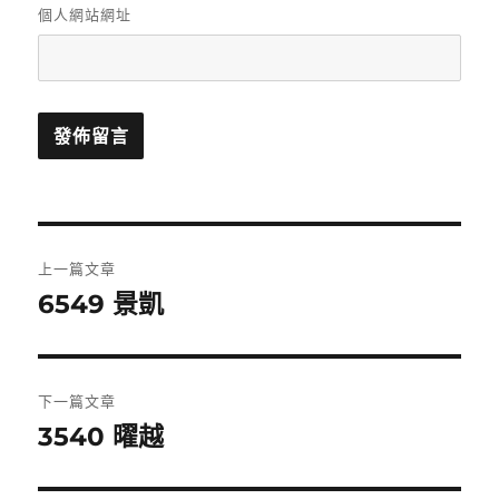
個人網站網址
文
上一篇文章
章
6549 景凱
上
一
導
篇
覽
文
下一篇文章
章:
3540 曜越
下
一
篇