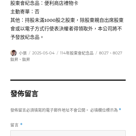
股東會紀念品：便利商店禮物卡
主動寄單：否
其他：持股未滿1000股之股東，除股東親自出席股東
會或以電子方式行使表決權者得領取外，本公司將不
予發放紀念品。
作
發
分
標
小張
2025-05-04
114年股東會紀念品
8027
、
8027
者
佈
類
籤
鈦昇
、
鈦昇
日
期:
發佈留言
發佈留言必須填寫的電子郵件地址不會公開。
必填欄位標示為
*
留言
*