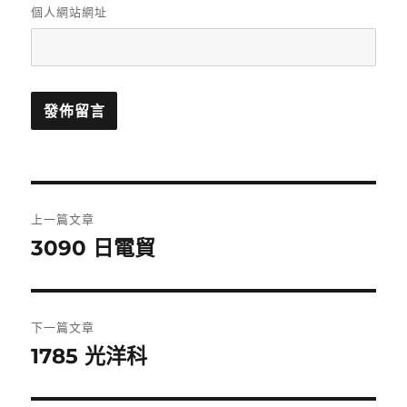
個人網站網址
文
上一篇文章
章
3090 日電貿
上
一
導
篇
覽
文
下一篇文章
章:
1785 光洋科
下
一
篇