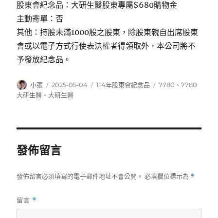
股東會紀念品：大研生醫股東專屬$680購物金
主動寄單：否
其他：持股未滿1000股之股東，除股東親自出席股東
會或以電子方式行使表決權者得領取外，本公司將不
予發放紀念品。
作
發
分
標
小張
2025-05-04
114年股東會紀念品
7780
、
7780
者
佈
類
籤
大研生醫
、
大研生醫
日
期:
發佈留言
發佈留言必須填寫的電子郵件地址不會公開。
必填欄位標示為
*
留言
*