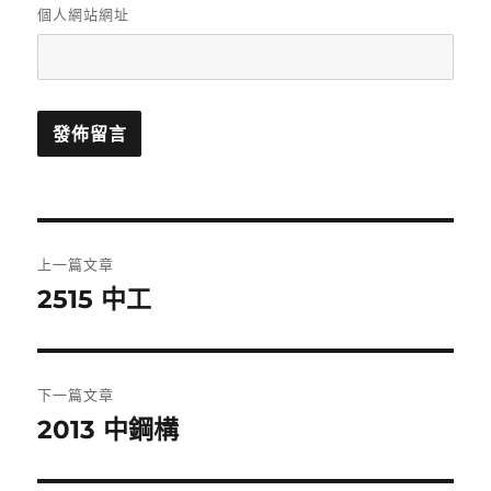
個人網站網址
文
上一篇文章
章
2515 中工
上
一
導
篇
覽
文
下一篇文章
章:
2013 中鋼構
下
一
篇