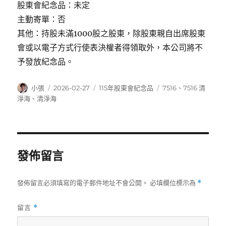
股東會紀念品：未定
主動寄單：否
其他：持股未滿1000股之股東，除股東親自出席股東
會或以電子方式行使表決權者得領取外，本公司將不
予發放紀念品。
作
發
分
標
小張
2026-02-27
115年股東會紀念品
7516
、
7516 清
者
佈
類
籤
淨海
、
清淨海
日
期:
發佈留言
發佈留言必須填寫的電子郵件地址不會公開。
必填欄位標示為
*
留言
*