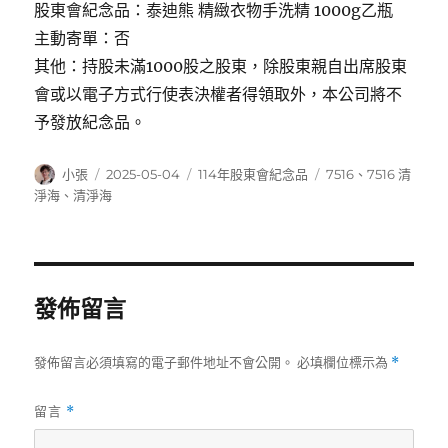
股東會紀念品：泰迪熊 精緻衣物手洗精 1000g乙瓶
主動寄單：否
其他：持股未滿1000股之股東，除股東親自出席股東
會或以電子方式行使表決權者得領取外，本公司將不
予發放紀念品。
作
發
分
標
小張
2025-05-04
114年股東會紀念品
7516
、
7516 清
者
佈
類
籤
淨海
、
清淨海
日
期:
發佈留言
發佈留言必須填寫的電子郵件地址不會公開。
必填欄位標示為
*
留言
*