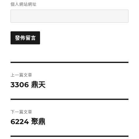
個人網站網址
文
上一篇文章
章
3306 鼎天
上
一
導
篇
覽
文
下一篇文章
章:
6224 聚鼎
下
一
篇