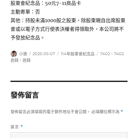
股東會紀念品：50元7-11商品卡
主動寄單：否
其他：持股未滿1000股之股東，除股東親自出席股東
會或以電子方式行使表決權者得領取外，本公司將不
予發放紀念品。
作
發
分
標
小張
2025-05-07
114年股東會紀念品
7402
、
7402
者
佈
類
籤
邑錡
、
邑錡
日
期:
發佈留言
發佈留言必須填寫的電子郵件地址不會公開。
必填欄位標示為
*
留言
*