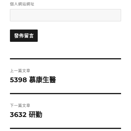
個人網站網址
文
上一篇文章
章
5398 慕康生醫
上
一
導
篇
覽
文
下一篇文章
章:
3632 研勤
下
一
篇