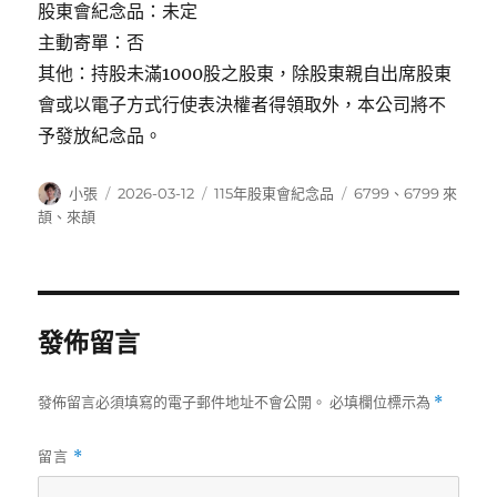
股東會紀念品：未定
主動寄單：否
其他：持股未滿1000股之股東，除股東親自出席股東
會或以電子方式行使表決權者得領取外，本公司將不
予發放紀念品。
作
發
分
標
小張
2026-03-12
115年股東會紀念品
6799
、
6799 來
者
佈
類
籤
頡
、
來頡
日
期:
發佈留言
發佈留言必須填寫的電子郵件地址不會公開。
必填欄位標示為
*
留言
*