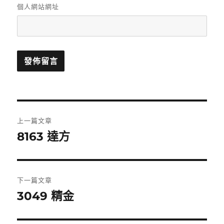
個人網站網址
文
上一篇文章
章
8163 達方
上
一
導
篇
覽
文
下一篇文章
章:
3049 精金
下
一
篇