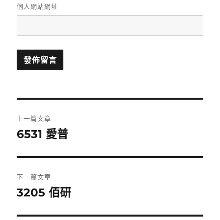
個人網站網址
文
上一篇文章
章
6531 愛普
上
一
導
篇
覽
文
下一篇文章
章:
3205 佰研
下
一
篇