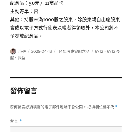
紀念品：50元7-11商品卡
主動寄單：否
其他：持股未滿1000股之股東，除股東親自出席股東
會或以電子方式行使表決權者得領取外，本公司將不
予發放紀念品。
作
發
分
標
小張
2025-04-13
114年股東會紀念品
6712
、
6712 長
者
佈
類
籤
聖
、
長聖
日
期:
發佈留言
發佈留言必須填寫的電子郵件地址不會公開。
必填欄位標示為
*
留言
*