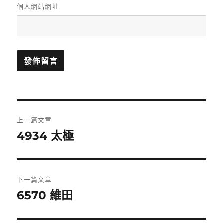
個人網站網址
文
上一篇文章
章
4934 太極
上
一
導
篇
覽
文
下一篇文章
章:
6570 維田
下
一
篇