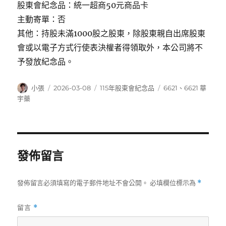
股東會紀念品：統一超商50元商品卡
主動寄單：否
其他：持股未滿1000股之股東，除股東親自出席股東
會或以電子方式行使表決權者得領取外，本公司將不
予發放紀念品。
作
發
分
標
小張
2026-03-08
115年股東會紀念品
6621
、
6621 華
者
佈
類
籤
宇藥
日
期:
發佈留言
發佈留言必須填寫的電子郵件地址不會公開。
必填欄位標示為
*
留言
*