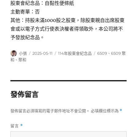
股東會紀念品：自黏性便條紙
主動寄單：否
其他：持股未滿1000股之股東，除股東親自出席股東
會或以電子方式行使表決權者得領取外，本公司將不
予發放紀念品。
作
發
分
標
小張
2025-05-11
114年股東會紀念品
6509
、
6509 聚
者
佈
類
籤
和
、
聚和
日
期:
發佈留言
發佈留言必須填寫的電子郵件地址不會公開。
必填欄位標示為
*
留言
*