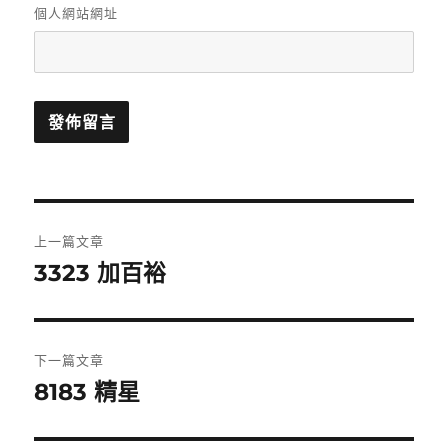
個人網站網址
文
上一篇文章
章
3323 加百裕
上
一
導
篇
覽
文
下一篇文章
章:
8183 精星
下
一
篇