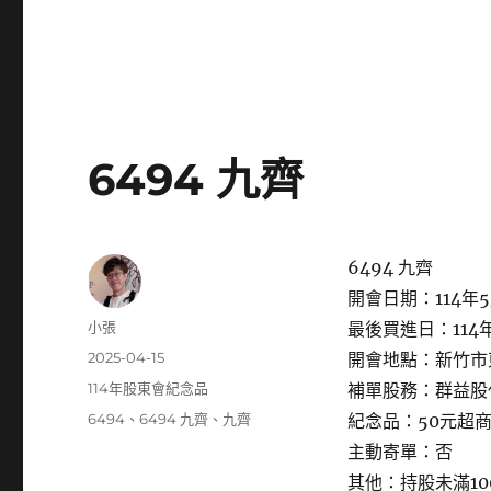
6494 九齊
6494 九齊
開會日期：114年5
作
小張
最後買進日：114年
者
發
2025-04-15
開會地點：新竹市
佈
分
114年股東會紀念品
補單股務：群益股
日
類
標
6494
、
6494 九齊
、
九齊
紀念品：50元超
期:
籤
主動寄單：否
其他：持股未滿1