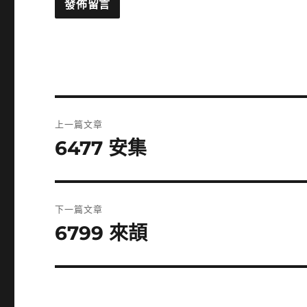
文
上一篇文章
章
6477 安集
上
一
導
篇
覽
文
下一篇文章
章:
6799 來頡
下
一
篇
文
章: