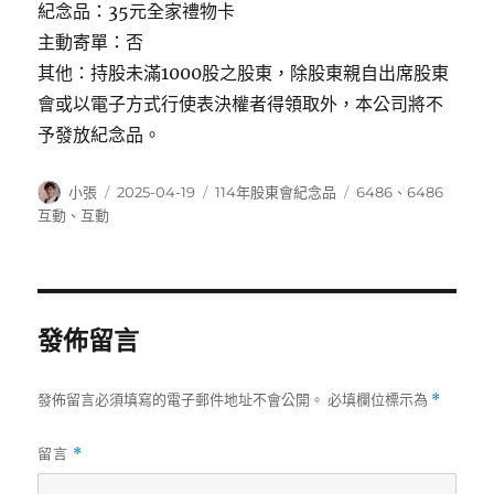
紀念品：35元全家禮物卡
主動寄單：否
其他：持股未滿1000股之股東，除股東親自出席股東
會或以電子方式行使表決權者得領取外，本公司將不
予發放紀念品。
作
發
分
標
小張
2025-04-19
114年股東會紀念品
6486
、
6486
者
佈
類
籤
互動
、
互動
日
期:
發佈留言
發佈留言必須填寫的電子郵件地址不會公開。
必填欄位標示為
*
留言
*