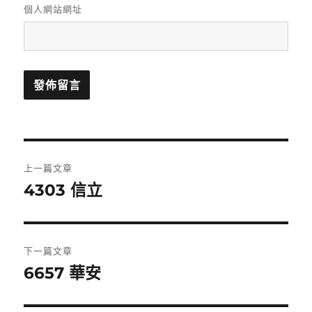
個人網站網址
文
上一篇文章
章
4303 信立
上
一
導
篇
覽
文
下一篇文章
章:
6657 華安
下
一
篇