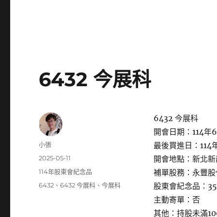
6432 今展科
6432 今展科
開會日期：114年6
作
小張
最後買進日：114年
者
發
2025-05-11
開會地點：新北新
佈
分
114年股東會紀念品
補單股務：永豐股
日
類
標
6432
、
6432 今展科
、
今展科
股東會紀念品：3
期:
籤
主動寄單：否
其他：持股未滿1