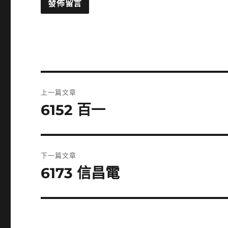
文
上一篇文章
章
6152 百一
上
一
導
篇
覽
文
下一篇文章
章:
6173 信昌電
下
一
篇
文
章: