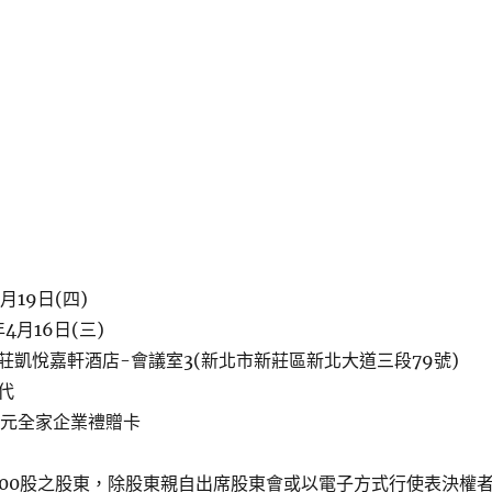
月19日(四)
4月16日(三)
莊凱悅嘉軒酒店-會議室3(新北市新莊區新北大道三段79號)
代
5元全家企業禮贈卡
000股之股東，除股東親自出席股東會或以電子方式行使表決權