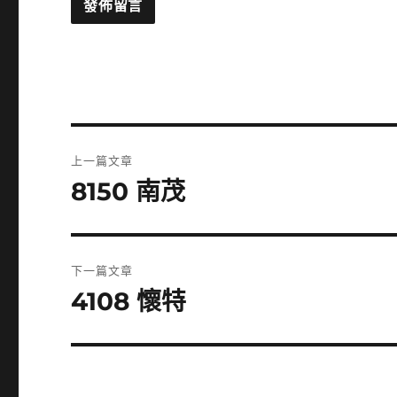
文
上一篇文章
章
8150 南茂
上
一
導
篇
覽
文
下一篇文章
章:
4108 懷特
下
一
篇
文
章: