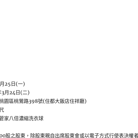
月25日(一)
3月24日(二)
桃園區桃鶯路398號(住都⼤飯店住祥廳)
代
管家八倍濃縮洗衣球
000股之股東，除股東親自出席股東會或以電子方式行使表決權