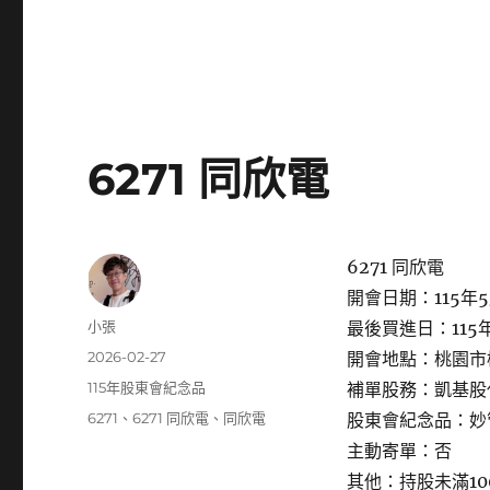
6271 同欣電
6271 同欣電
開會日期：115年5
作
小張
最後買進日：115年
者
發
2026-02-27
開會地點：桃園市
佈
分
115年股東會紀念品
補單股務：凱基股
日
類
標
6271
、
6271 同欣電
、
同欣電
股東會紀念品：妙
期:
籤
主動寄單：否
其他：持股未滿1