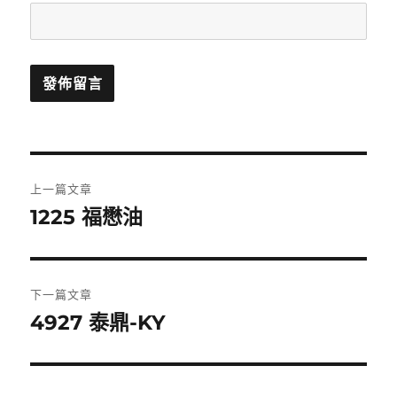
文
上一篇文章
章
1225 福懋油
上
一
導
篇
覽
文
下一篇文章
章:
4927 泰鼎-KY
下
一
篇
文