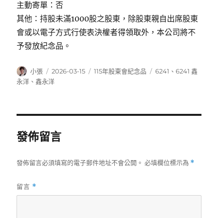
主動寄單：否
其他：持股未滿1000股之股東，除股東親自出席股東
會或以電子方式行使表決權者得領取外，本公司將不
予發放紀念品。
作
發
分
標
小張
2026-03-15
115年股東會紀念品
6241
、
6241 鑫
者
佈
類
籤
永洋
、
鑫永洋
日
期:
發佈留言
發佈留言必須填寫的電子郵件地址不會公開。
必填欄位標示為
*
留言
*