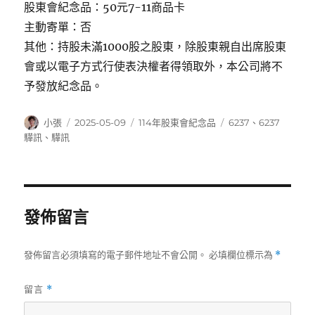
股東會紀念品：50元7-11商品卡
主動寄單：否
其他：持股未滿1000股之股東，除股東親自出席股東
會或以電子方式行使表決權者得領取外，本公司將不
予發放紀念品。
作
發
分
標
小張
2025-05-09
114年股東會紀念品
6237
、
6237
者
佈
類
籤
驊訊
、
驊訊
日
期:
發佈留言
發佈留言必須填寫的電子郵件地址不會公開。
必填欄位標示為
*
留言
*