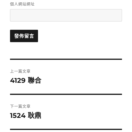
個人網站網址
文
上一篇文章
章
4129 聯合
上
一
導
篇
覽
文
下一篇文章
章:
1524 耿鼎
下
一
篇