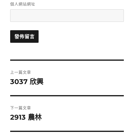
個人網站網址
文
上一篇文章
章
3037 欣興
上
一
導
篇
覽
文
下一篇文章
章:
2913 農林
下
一
篇