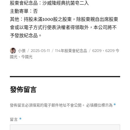
股東會紀念品：沙威隆經典抗菌皂二入
主動寄單：否
其他：持股未滿1000股之股東，除股東親自出席股東
會或以電子方式行使表決權者得領取外，本公司將不
予發放紀念品。
作
發
分
標
小張
2025-05-11
114年股東會紀念品
6209
、
6209 今
者
佈
類
籤
國光
、
今國光
日
期:
發佈留言
發佈留言必須填寫的電子郵件地址不會公開。
必填欄位標示為
*
留言
*