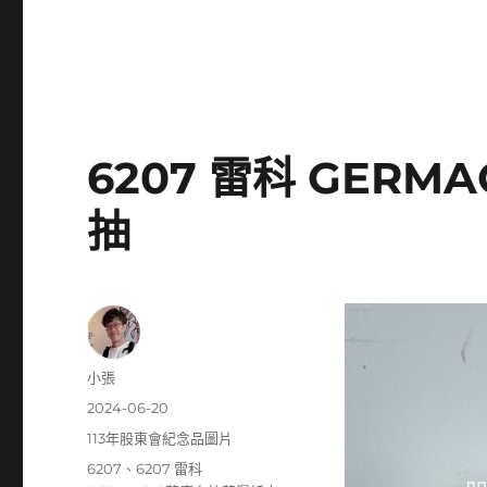
6207 雷科 GER
抽
作
小張
者
發
2024-06-20
佈
分
113年股東會紀念品圖片
日
類
標
6207
、
6207 雷科
期: