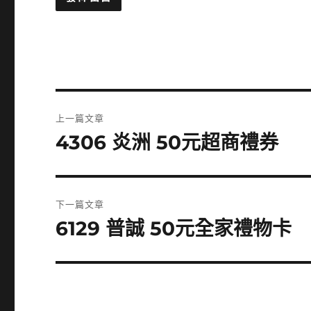
文
上一篇文章
章
4306 炎洲 50元超商禮券
上
一
導
篇
覽
文
下一篇文章
章:
6129 普誠 50元全家禮物卡
下
一
篇
文
章: