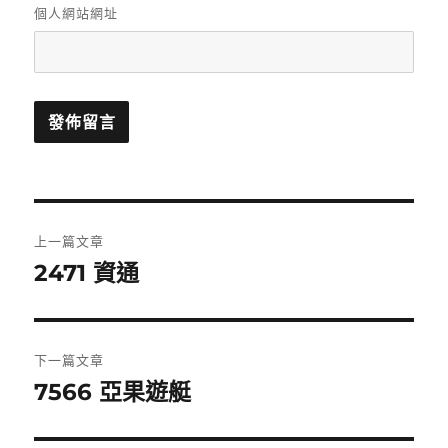
個人網站網址
文
上一篇文章
章
2471 資通
上
一
導
篇
覽
文
下一篇文章
章:
7566 亞果遊艇
下
一
篇