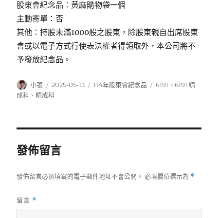
股東會紀念品：黃麻購物袋一個
主動寄單：否
其他：持股未滿1000股之股東，除股東親自出席股東
會或以電子方式行使表決權者得領取外，本公司將不
予發放紀念品。
作
發
分
標
小張
2025-05-13
114年股東會紀念品
6191
、
6191 精
者
佈
類
籤
成科
、
精成科
日
期:
發佈留言
發佈留言必須填寫的電子郵件地址不會公開。
必填欄位標示為
*
留言
*