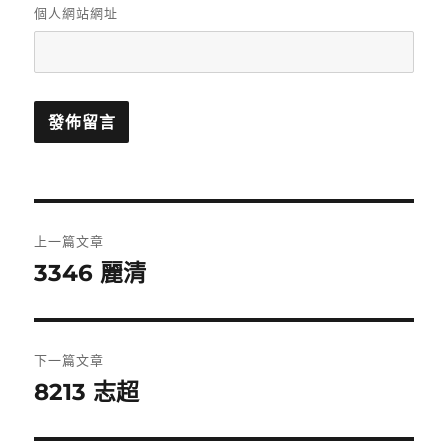
個人網站網址
文
上一篇文章
章
3346 麗清
上
一
導
篇
覽
文
下一篇文章
章:
8213 志超
下
一
篇