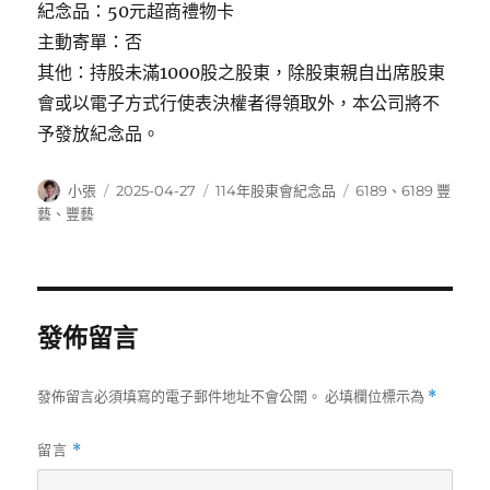
紀念品：50元超商禮物卡
主動寄單：否
其他：持股未滿1000股之股東，除股東親自出席股東
會或以電子方式行使表決權者得領取外，本公司將不
予發放紀念品。
作
發
分
標
小張
2025-04-27
114年股東會紀念品
6189
、
6189 豐
者
佈
類
籤
藝
、
豐藝
日
期:
發佈留言
發佈留言必須填寫的電子郵件地址不會公開。
必填欄位標示為
*
留言
*