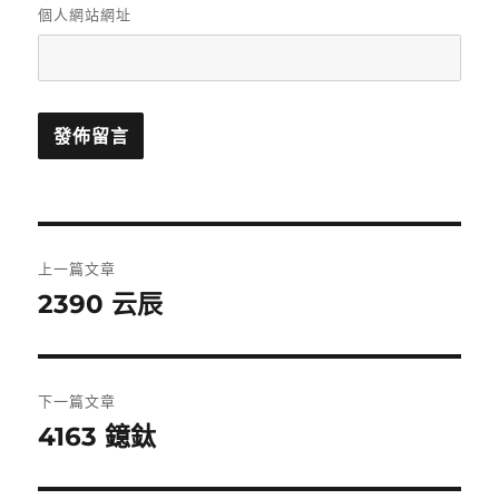
個人網站網址
文
上一篇文章
章
2390 云辰
上
一
導
篇
覽
文
下一篇文章
章:
4163 鐿鈦
下
一
篇