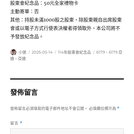
股東會紀念品：50元全家禮物卡
主動寄單：否
其他：持股未滿1000股之股東，除股東親自出席股東
會或以電子方式行使表決權者得領取外，本公司將不
予發放紀念品。
作
發
分
標
小張
2025-05-14
114年股東會紀念品
6179
、
6179 亞
者
佈
類
籤
通
、
亞通
日
期:
發佈留言
發佈留言必須填寫的電子郵件地址不會公開。
必填欄位標示為
*
留言
*