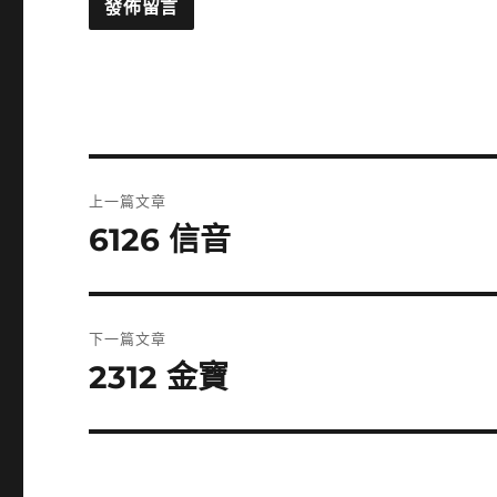
文
上一篇文章
章
6126 信音
上
一
導
篇
覽
文
下一篇文章
章:
2312 金寶
下
一
篇
文
章: