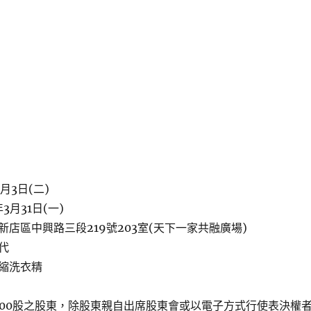
月3日(二)
3月31日(一)
店區中興路三段219號203室(天下一家共融廣場)
代
縮洗衣精
000股之股東，除股東親自出席股東會或以電子方式行使表決權