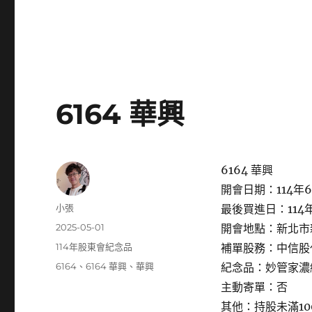
6164 華興
6164 華興
開會日期：114年6
作
小張
最後買進日：114年
者
發
2025-05-01
開會地點：新北市新
佈
分
114年股東會紀念品
補單股務：中信股
日
類
標
6164
、
6164 華興
、
華興
紀念品：妙管家濃
期:
籤
主動寄單：否
其他：持股未滿1