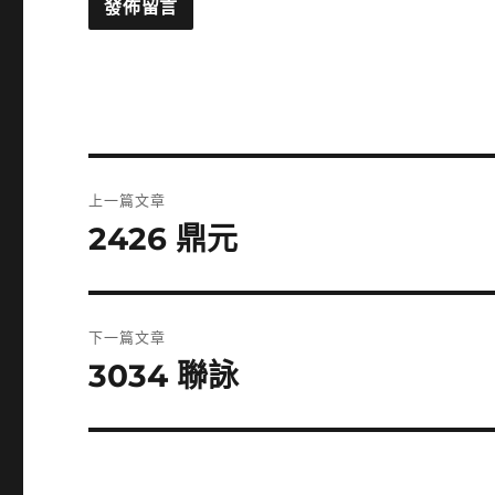
文
上一篇文章
章
2426 鼎元
上
一
導
篇
覽
文
下一篇文章
章:
3034 聯詠
下
一
篇
文
章: