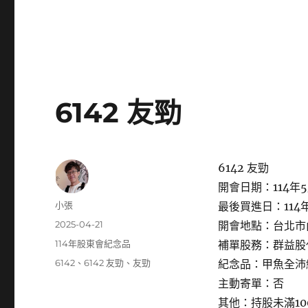
6142 友勁
6142 友勁
開會日期：114年5
作
小張
最後買進日：114年
者
發
2025-04-21
開會地點：台北市
佈
分
114年股東會紀念品
補單股務：群益股
日
類
標
6142
、
6142 友勁
、
友勁
紀念品：甲魚全沛
期:
籤
主動寄單：否
其他：持股未滿1