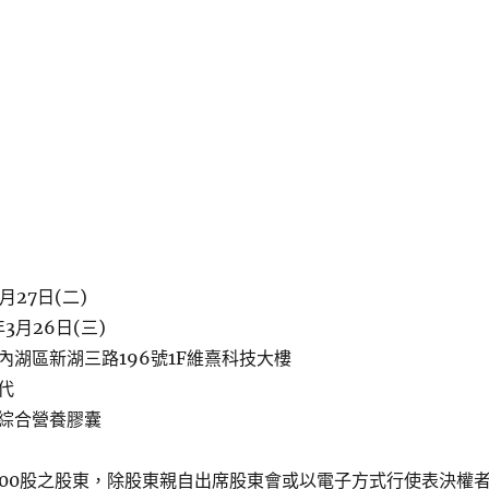
月27日(二)
3月26日(三)
內湖區新湖三路196號1F維熹科技大樓
代
綜合營養膠囊
000股之股東，除股東親自出席股東會或以電子方式行使表決權