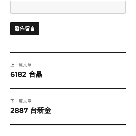
文
上一篇文章
章
6182 合晶
上
一
導
篇
覽
文
下一篇文章
章:
2887 台新金
下
一
篇
文