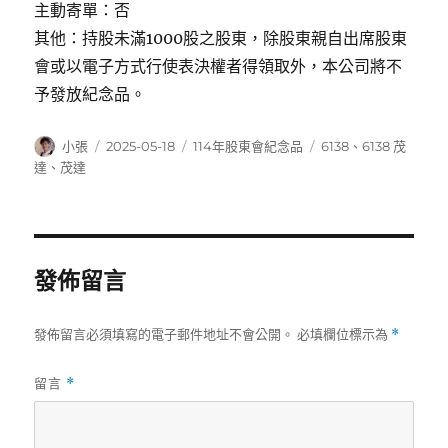
主動寄單：否
其他：持股未滿1000股之股東，除股東親自出席股東
會或以電子方式行使表決權者得領取外，本公司將不
予發放紀念品。
作
發
分
標
小張
2025-05-18
114年股東會紀念品
6138
、
6138 茂
者
佈
類
籤
達
、
茂達
日
期:
發佈留言
發佈留言必須填寫的電子郵件地址不會公開。
必填欄位標示為
*
留言
*