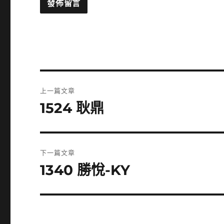
文
上一篇文章
章
1524 耿鼎
上
一
導
篇
覽
文
下一篇文章
章:
1340 勝悅-KY
下
一
篇
文
章: