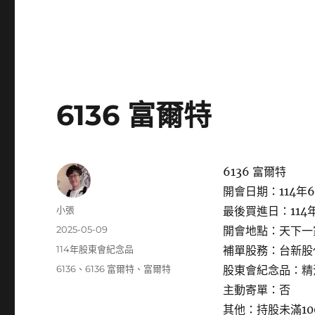
6136 富爾特
6136 富爾特
開會日期：114年6
作
小張
最後買進日：114年
者
發
2025-05-09
開會地點：天下一家
佈
分
114年股東會紀念品
補單股務：台新股
日
類
標
6136
、
6136 富爾特
、
富爾特
股東會紀念品：精
期:
籤
主動寄單：否
其他：持股未滿1