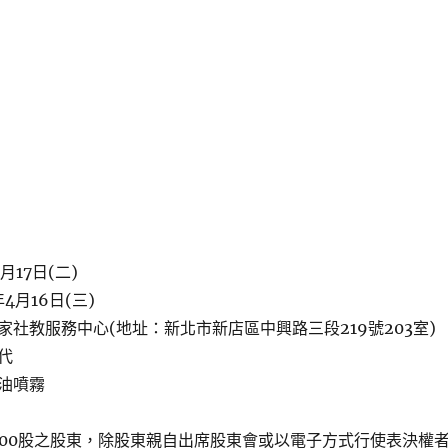
月17日(二)
4月16日(三)
社教服務中心(地址：新北市新店區中興路三段219號203室)
代
油噴霧
000股之股東，除股東親自出席股東會或以電子方式行使表決權