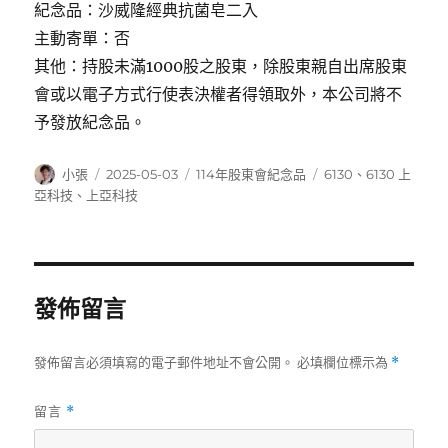
紀念品：沙威隆經典抗菌皂二入
主動寄單：否
其他：持股未滿1000股之股東，除股東親自出席股東
會或以電子方式行使表決權者得領取外，本公司將不
予發放紀念品。
作
發
分
標
小張
2025-05-03
114年股東會紀念品
6130
、
6130 上
者
佈
類
籤
亞科技
、
上亞科技
日
期:
發佈留言
發佈留言必須填寫的電子郵件地址不會公開。
必填欄位標示為
*
留言
*