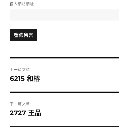
個人網站網址
文
上一篇文章
章
6215 和椿
上
一
導
篇
覽
文
下一篇文章
章:
2727 王品
下
一
篇