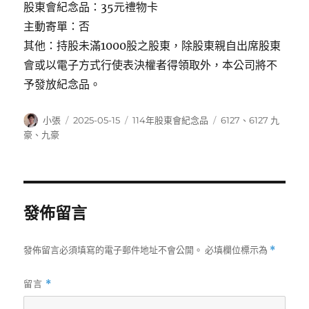
股東會紀念品：35元禮物卡
主動寄單：否
其他：持股未滿1000股之股東，除股東親自出席股東
會或以電子方式行使表決權者得領取外，本公司將不
予發放紀念品。
作
發
分
標
小張
2025-05-15
114年股東會紀念品
6127
、
6127 九
者
佈
類
籤
豪
、
九豪
日
期:
發佈留言
發佈留言必須填寫的電子郵件地址不會公開。
必填欄位標示為
*
留言
*