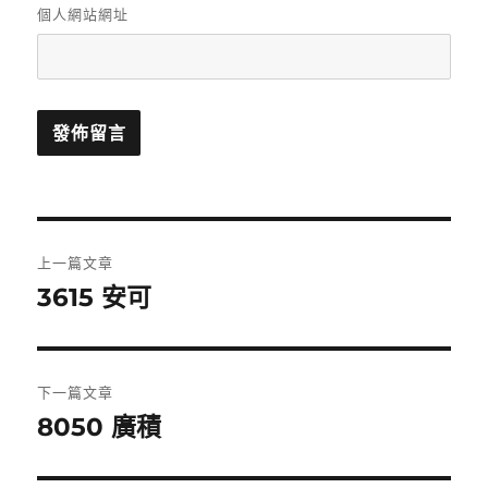
個人網站網址
文
上一篇文章
章
3615 安可
上
一
導
篇
覽
文
下一篇文章
章:
8050 廣積
下
一
篇