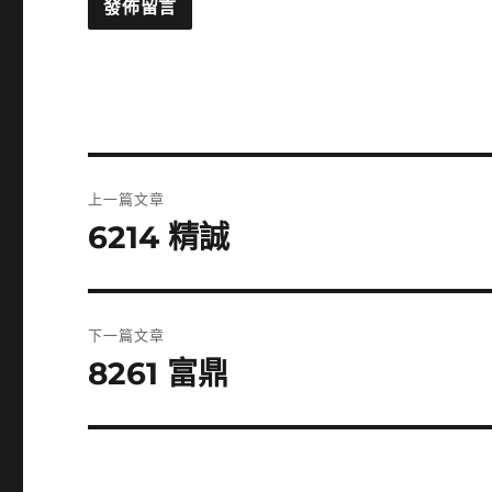
文
上一篇文章
章
6214 精誠
上
一
導
篇
覽
文
下一篇文章
章:
8261 富鼎
下
一
篇
文
章: