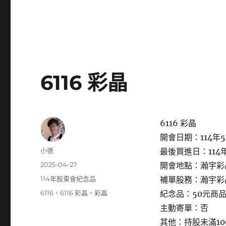
6116 彩晶
6116 彩晶
開會日期：114年5
作
小張
最後買進日：114年
者
發
2025-04-27
開會地點：瀚宇彩晶
佈
分
114年股東會紀念品
補單股務：瀚宇彩
日
類
標
6116
、
6116 彩晶
、
彩晶
紀念品：50元商
期:
籤
主動寄單：否
其他：持股未滿1