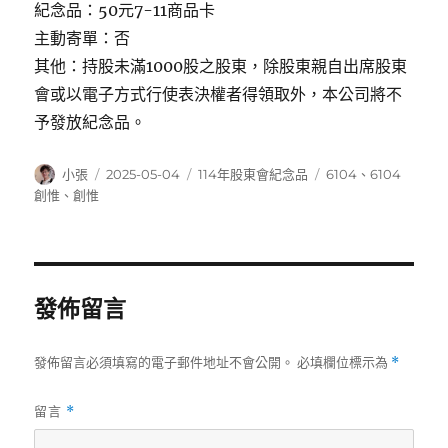
紀念品：50元7-11商品卡
主動寄單：否
其他：持股未滿1000股之股東，除股東親自出席股東
會或以電子方式行使表決權者得領取外，本公司將不
予發放紀念品。
作
發
分
標
小張
2025-05-04
114年股東會紀念品
6104
、
6104
者
佈
類
籤
創惟
、
創惟
日
期:
發佈留言
發佈留言必須填寫的電子郵件地址不會公開。
必填欄位標示為
*
留言
*