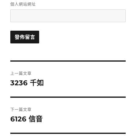
個人網站網址
文
上一篇文章
章
3236 千如
上
一
導
篇
覽
文
下一篇文章
章:
6126 信音
下
一
篇