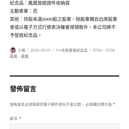
紀念品：鳳凰旅遊證件收納袋
主動寄單：否
其他：持股未滿1000股之股東，除股東親自出席股東
會或以電子方式行使表決權者得領取外，本公司將不
予發放紀念品。
作
發
分
標
小張
2025-05-01
114年股東會紀念品
5706
、
5706
者
佈
類
籤
鳳凰
、
鳳凰
日
期:
發佈留言
發佈留言必須填寫的電子郵件地址不會公開。
必填欄位標示為
*
留言
*