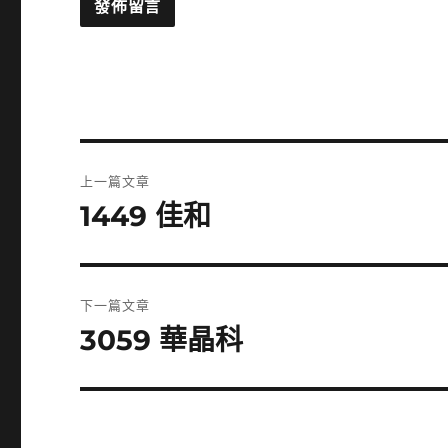
文
上一篇文章
章
1449 佳和
上
一
導
篇
覽
文
下一篇文章
章:
3059 華晶科
下
一
篇
文
章: