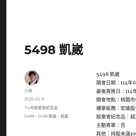
5498 凱崴
5498 凱崴
開會日期：114年6
作
小張
最後買進日：114年
者
發
2025-05-11
開會地點：桃園市
佈
分
114年股東會紀念品
補單股務：宏遠股
日
類
標
5498
、
5498 凱崴
、
凱崴
股東會紀念品：超
期:
籤
主動寄單：否
其他：持股未滿1