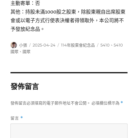
主動寄單：否
其他：持股未滿1000股之股東，除股東親自出席股東
會或以電子方式行使表決權者得領取外，本公司將不
予發放紀念品。
作
發
分
標
小張
2025-04-24
114年股東會紀念品
5410
、
5410
者
佈
類
籤
國眾
、
國眾
日
期:
發佈留言
發佈留言必須填寫的電子郵件地址不會公開。
必填欄位標示為
*
留言
*