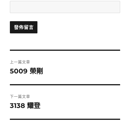
文
上一篇文章
章
5009 榮剛
上
一
導
篇
覽
文
下一篇文章
章:
3138 耀登
下
一
篇
文