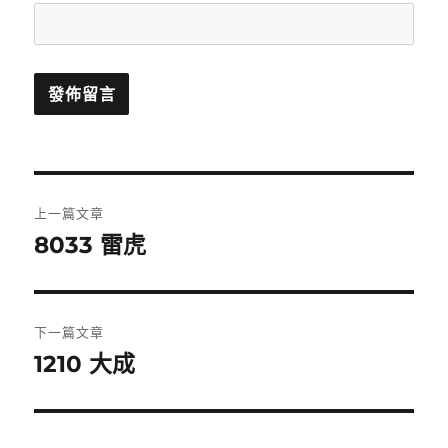
文
上一篇文章
章
8033 雷虎
上
一
導
篇
覽
文
下一篇文章
章:
1210 大成
下
一
篇
文