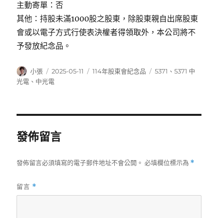
主動寄單：否
其他：持股未滿1000股之股東，除股東親自出席股東
會或以電子方式行使表決權者得領取外，本公司將不
予發放紀念品。
作
發
分
標
小張
2025-05-11
114年股東會紀念品
5371
、
5371 中
者
佈
類
籤
光電
、
中光電
日
期:
發佈留言
發佈留言必須填寫的電子郵件地址不會公開。
必填欄位標示為
*
留言
*