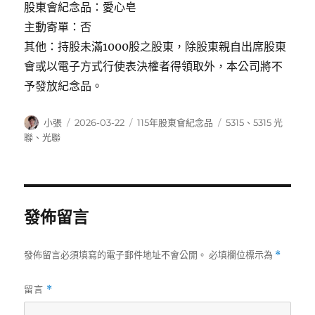
股東會紀念品：愛心皂
主動寄單：否
其他：持股未滿1000股之股東，除股東親自出席股東
會或以電子方式行使表決權者得領取外，本公司將不
予發放紀念品。
作
發
分
標
小張
2026-03-22
115年股東會紀念品
5315
、
5315 光
者
佈
類
籤
聯
、
光聯
日
期:
發佈留言
發佈留言必須填寫的電子郵件地址不會公開。
必填欄位標示為
*
留言
*