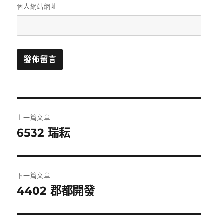
個人網站網址
文
上一篇文章
章
6532 瑞耘
上
一
導
篇
覽
文
下一篇文章
章:
4402 郡都開發
下
一
篇