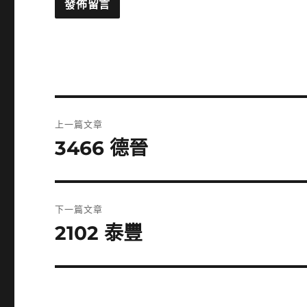
文
上一篇文章
章
3466 德晉
上
一
導
篇
覽
文
下一篇文章
章:
2102 泰豐
下
一
篇
文
章: