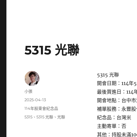
5315 光聯
5315 光聯
開會日期：114年5
作
小張
最後買進日：114年
者
發
2025-04-13
開會地點：台中市
佈
分
114年股東會紀念品
補單股務：永豐股
日
類
標
5315
、
5315 光聯
、
光聯
紀念品：台灣米
期:
籤
主動寄單：否
其他：持股未滿1