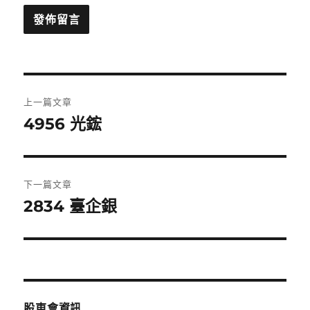
文
上一篇文章
章
4956 光鋐
上
一
導
篇
覽
文
下一篇文章
章:
2834 臺企銀
下
一
篇
文
章:
股東會資訊