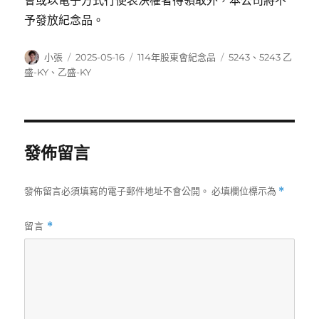
會或以電子方式行使表決權者得領取外，本公司將不
予發放紀念品。
作
發
分
標
小張
2025-05-16
114年股東會紀念品
5243
、
5243 乙
者
佈
類
籤
盛-KY
、
乙盛-KY
日
期:
發佈留言
發佈留言必須填寫的電子郵件地址不會公開。
必填欄位標示為
*
留言
*