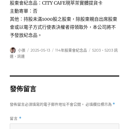
股東會紀念品：CITY CAFE現萃茶實體提貨卡
主動寄單：否
其他：持股未滿1000股之股東，除股東親自出席股東
會或以電子方式行使表決權者得領取外，本公司將不
予發放紀念品。
作
發
分
標
小張
2025-05-13
114年股東會紀念品
5203
、
5203 訊
者
佈
類
籤
連
、
訊連
日
期:
發佈留言
發佈留言必須填寫的電子郵件地址不會公開。
必填欄位標示為
*
留言
*