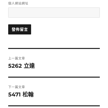
個人網站網址
文
上一篇文章
章
5262 立達
上
一
導
篇
覽
文
下一篇文章
章:
5471 松翰
下
一
篇