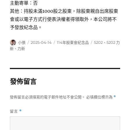
主動寄單：否
其他：持股未滿1000股之股東，除股東親自出席股東
會或以電子方式行使表決權者得領取外，本公司將不
予發放紀念品。
作
發
分
標
小張
2025-04-14
114年股東會紀念品
5202
、
5202 力
者
佈
類
籤
新
、
力新
日
期:
發佈留言
發佈留言必須填寫的電子郵件地址不會公開。
必填欄位標示為
*
留言
*