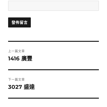
文
上一篇文章
章
1416 廣豐
上
一
導
篇
覽
文
下一篇文章
章:
3027 盛達
下
一
篇
文