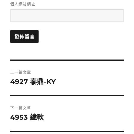
個人網站網址
文
上一篇文章
章
4927 泰鼎-KY
上
一
導
篇
覽
文
下一篇文章
章:
4953 緯軟
下
一
篇