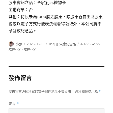
股東會紀念品：全家35元禮物卡
主動寄單：否
其他：持股未滿1000股之股東，除股東親自出席股東
會或以電子方式行使表決權者得領取外，本公司將不
予發放紀念品。
作
發
分
標
小張
2026-03-15
115年股東會紀念品
4977
、
4977
者
佈
類
籤
眾達-KY
、
眾達-KY
日
期:
發佈留言
發佈留言必須填寫的電子郵件地址不會公開。
必填欄位標示為
*
留言
*