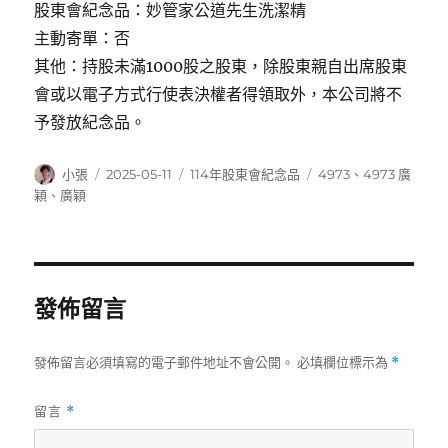
股東會紀念品：妙管家公道先生洗潔精
主動寄單：否
其他：持股未滿1000股之股東，除股東親自出席股東
會或以電子方式行使表決權者得領取外，本公司將不
予發放紀念品。
作
發
分
標
小張
2025-05-11
114年股東會紀念品
4973
、
4973 廣
者
佈
類
籤
穎
、
廣穎
日
期:
發佈留言
發佈留言必須填寫的電子郵件地址不會公開。
必填欄位標示為
*
留言
*