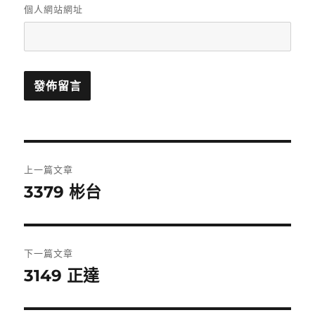
個人網站網址
文
上一篇文章
章
3379 彬台
上
一
導
篇
覽
文
下一篇文章
章:
3149 正達
下
一
篇