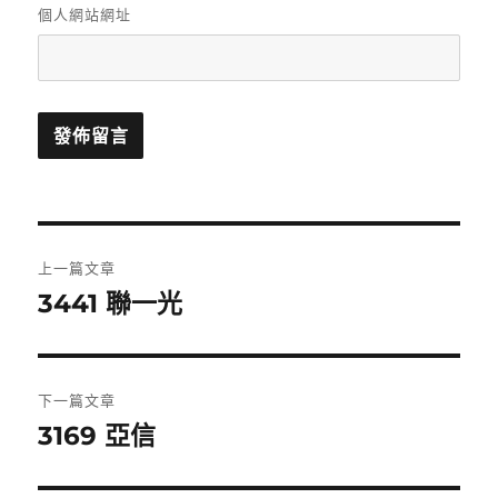
個人網站網址
文
上一篇文章
章
3441 聯一光
上
一
導
篇
覽
文
下一篇文章
章:
3169 亞信
下
一
篇