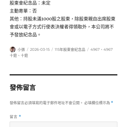
股東會紀念品：未定
主動寄單：否
其他：持股未滿1000股之股東，除股東親自出席股東
會或以電子方式行使表決權者得領取外，本公司將不
予發放紀念品。
作
發
分
標
小張
2026-03-15
115年股東會紀念品
4967
、
4967
者
佈
類
籤
十銓
、
十銓
日
期:
發佈留言
發佈留言必須填寫的電子郵件地址不會公開。
必填欄位標示為
*
留言
*