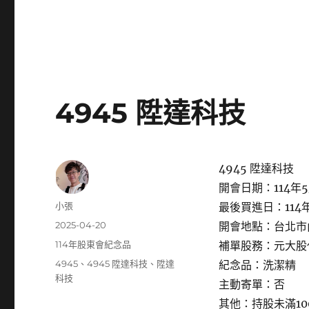
4945 陞達科技
4945 陞達科技
開會日期：114年5
作
小張
最後買進日：114年
者
發
2025-04-20
開會地點：台北市
佈
分
114年股東會紀念品
補單股務：元大股
日
類
標
4945
、
4945 陞達科技
、
陞達
紀念品：洗潔精
期:
籤
科技
主動寄單：否
其他：持股未滿1