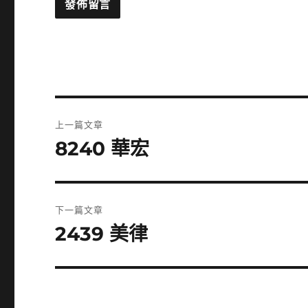
文
上一篇文章
章
8240 華宏
上
一
導
篇
覽
文
下一篇文章
章:
2439 美律
下
一
篇
文
章: