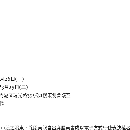
月26日(一)
3月25日(二)
內湖區瑞光路399號1樓東側會議室
代
000股之股東，除股東親自出席股東會或以電子方式行使表決權