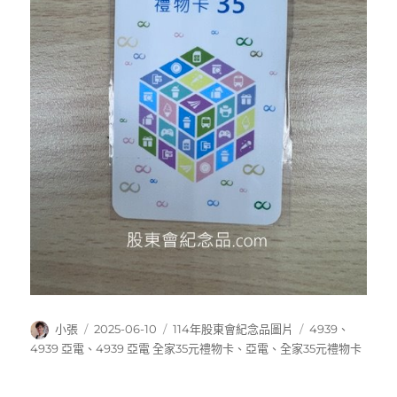
作
發
分
標
小張
2025-06-10
114年股東會紀念品圖片
4939
、
者
佈
類
籤
4939 亞電
、
4939 亞電 全家35元禮物卡
、
亞電
、
全家35元禮物卡
日
期: