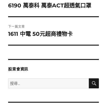
章
6190 萬泰科 萬泰ACT超透氣口罩
上
一
導
篇
覽
文
下一篇文章
章:
1611 中電 50元超商禮物卡
下
一
篇
文
章:
股東會資訊
搜
搜
尋
尋
關
鍵