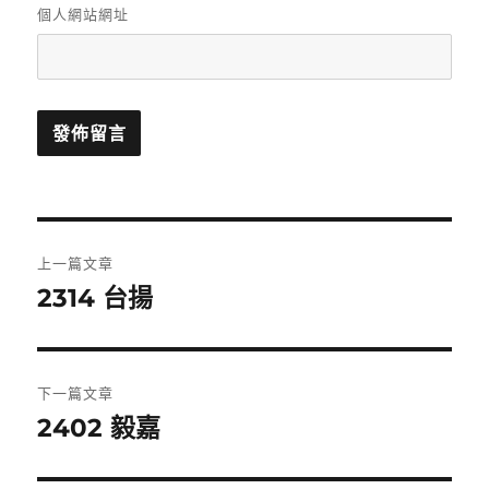
個人網站網址
文
上一篇文章
章
2314 台揚
上
一
導
篇
覽
文
下一篇文章
章:
2402 毅嘉
下
一
篇