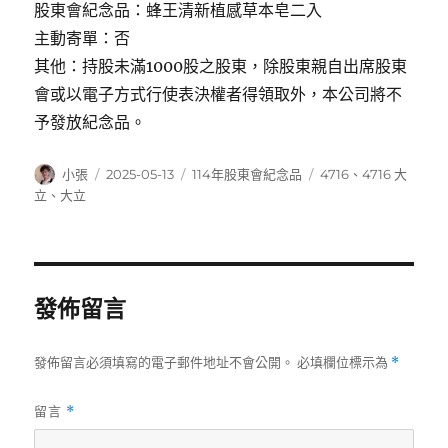
股東會紀念品：蜂王清新植感草本皂二入
主動寄單：否
其他：持股未滿1000股之股東，除股東親自出席股東
會或以電子方式行使表決權者得領取外，本公司將不
予發放紀念品。
作
發
分
標
小張
2025-05-13
114年股東會紀念品
4716
、
4716 大
者
佈
類
籤
立
、
大立
日
期:
發佈留言
發佈留言必須填寫的電子郵件地址不會公開。
必填欄位標示為
*
留言
*