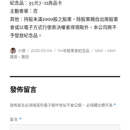
紀念品：35元7-11商品卡
主動寄單：否
其他：持股未滿1000股之股東，除股東親自出席股東
會或以電子方式行使表決權者得領取外，本公司將不
予發放紀念品。
作
發
分
標
小張
2025-05-04
114年股東會紀念品
4541
、
4541
者
佈
類
籤
晟田
、
晟田
日
期:
發佈留言
發佈留言必須填寫的電子郵件地址不會公開。
必填欄位標示為
*
留言
*