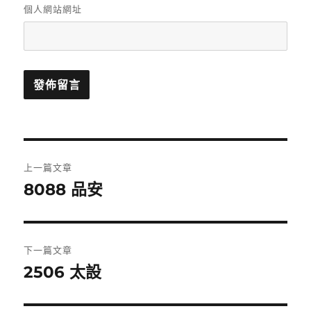
個人網站網址
文
上一篇文章
章
8088 品安
上
一
導
篇
覽
文
下一篇文章
章:
2506 太設
下
一
篇