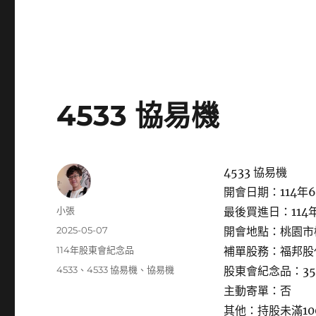
4533 協易機
4533 協易機
開會日期：114年6
作
小張
最後買進日：114年
者
發
2025-05-07
開會地點：桃園市
佈
分
114年股東會紀念品
補單股務：福邦股
日
類
標
4533
、
4533 協易機
、
協易機
股東會紀念品：35
期:
籤
主動寄單：否
其他：持股未滿1