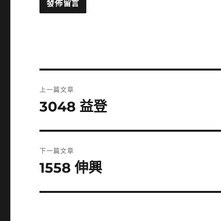
文
上一篇文章
章
3048 益登
上
一
導
篇
覽
文
下一篇文章
章:
1558 伸興
下
一
篇
文
章: