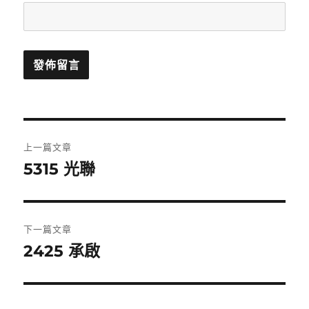
文
上一篇文章
章
5315 光聯
上
一
導
篇
覽
文
下一篇文章
章:
2425 承啟
下
一
篇
文