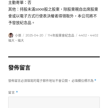
主動寄單：否
其他：持股未滿1000股之股東，除股東親自出席股東
會或以電子方式行使表決權者得領取外，本公司將不
予發放紀念品。
作
發
分
標
小張
2025-04-20
114年股東會紀念品
4402
、
4402
者
佈
類
籤
福大
、
福大
日
期:
發佈留言
發佈留言必須填寫的電子郵件地址不會公開。
必填欄位標示為
*
留言
*