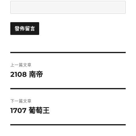
文
上一篇文章
章
2108 南帝
上
一
導
篇
覽
文
下一篇文章
章:
1707 葡萄王
下
一
篇
文