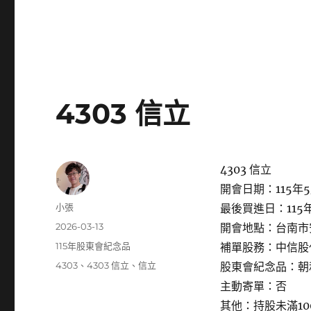
4303 信立
4303 信立
開會日期：115年5
作
小張
最後買進日：115年
者
發
2026-03-13
開會地點：台南市安
佈
分
115年股東會紀念品
補單股務：中信股
日
類
標
4303
、
4303 信立
、
信立
股東會紀念品：朝
期:
籤
主動寄單：否
其他：持股未滿1