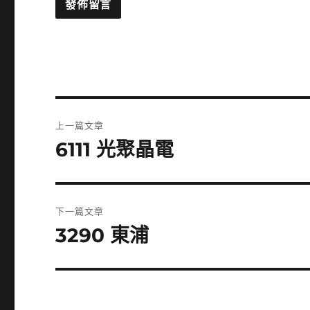
文
上一篇文章
章
6111 光聚晶電
上
一
導
篇
覽
文
下一篇文章
章:
3290 東浦
下
一
篇
文
章: