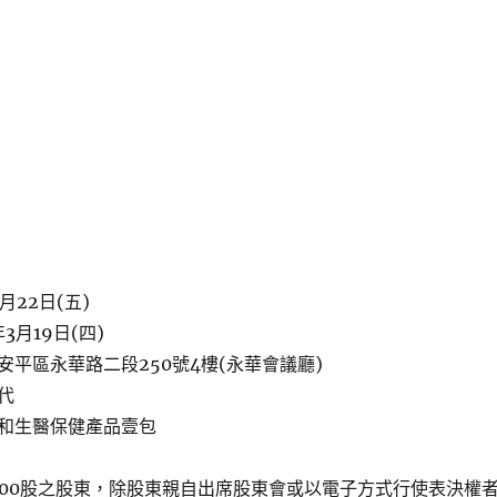
月22日(五)
3月19日(四)
平區永華路二段250號4樓(永華會議廳)
代
和生醫保健產品壹包
000股之股東，除股東親自出席股東會或以電子方式行使表決權