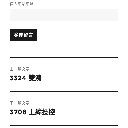
個人網站網址
文
上一篇文章
章
3324 雙鴻
上
一
導
篇
覽
文
下一篇文章
章:
3708 上緯投控
下
一
篇