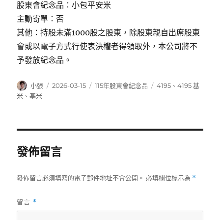
股東會紀念品：小包平安米
主動寄單：否
其他：持股未滿1000股之股東，除股東親自出席股東
會或以電子方式行使表決權者得領取外，本公司將不
予發放紀念品。
作
發
分
標
小張
2026-03-15
115年股東會紀念品
4195
、
4195 基
者
佈
類
籤
米
、
基米
日
期:
發佈留言
發佈留言必須填寫的電子郵件地址不會公開。
必填欄位標示為
*
留言
*