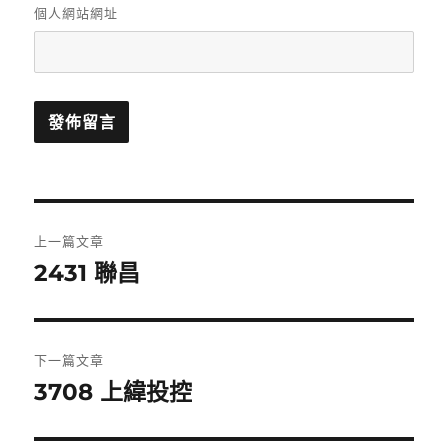
個人網站網址
文
上一篇文章
章
2431 聯昌
上
一
導
篇
覽
文
下一篇文章
章:
3708 上緯投控
下
一
篇