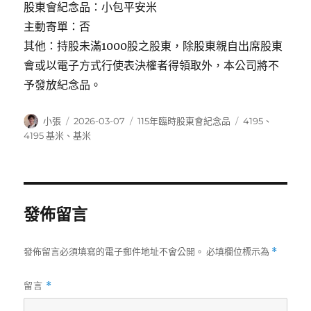
股東會紀念品：小包平安米
主動寄單：否
其他：持股未滿1000股之股東，除股東親自出席股東
會或以電子方式行使表決權者得領取外，本公司將不
予發放紀念品。
作
發
分
標
小張
2026-03-07
115年臨時股東會紀念品
4195
、
者
佈
類
籤
4195 基米
、
基米
日
期:
發佈留言
發佈留言必須填寫的電子郵件地址不會公開。
必填欄位標示為
*
留言
*